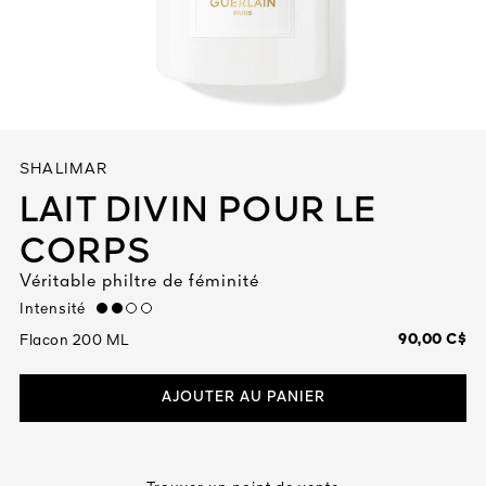
Tout voir
SHALIMAR
LAIT DIVIN POUR LE
CORPS
TÉ
Véritable philtre de féminité
8
ENDE
Intensité
medium
90,00 C$
Flacon 200 ML
AJOUTER AU PANIER