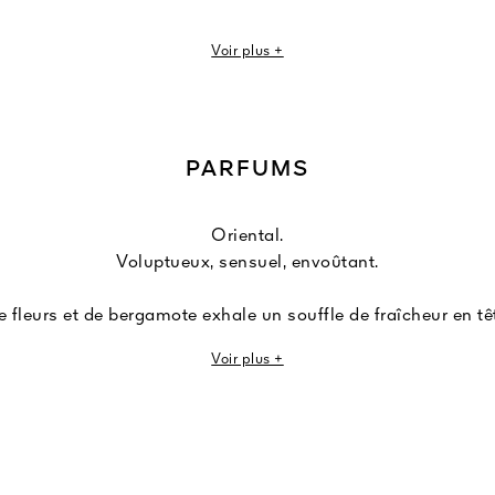
e de bains et du corps, Shalimar célèbre la beauté de la fem
Voir plus +
 sensoriels, sensuels et raffinés. Un art de vivre, un art du co
ensuelle est une douce invitation à la volupté. Riche en ext
opriétés hydratantes* et lissante, cette crème de beauté subl
urrissant et la lissant tout en laissant délicatement parfum
PARFUMS
*Hydratation des couches supérieures de l'épiderme
Oriental.
Voluptueux, sensuel, envoûtant.
 fleurs et de bergamote exhale un souffle de fraîcheur en tê
 notes enveloppantes et délicatement poudrées d'iris, jasmin
Voir plus +
vanille, la rondeur des notes baumées et la chaleur gourman
orchestrent une symphonie sensuelle.