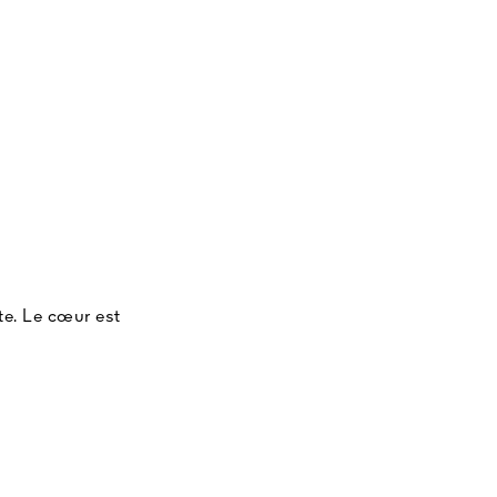
me en proposant de
rps, un art de la
rait d'orchidées et
ime la peau en la
ée.
te. Le cœur est
 et rose. En fond,
de de la fève tonka