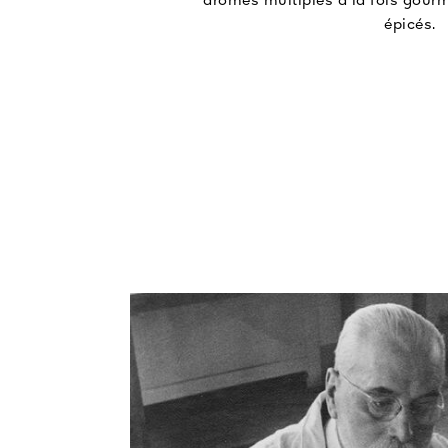
arômes multiples à la fois gourm
épicés.