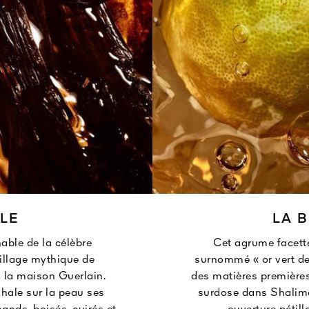
LLE
LA 
able de la célèbre
Cet agrume facetté à
sillage mythique de
surnommé « or vert de
à la maison Guerlain.
des matières premières
xhale sur la peau ses
surdose dans Shalimar 