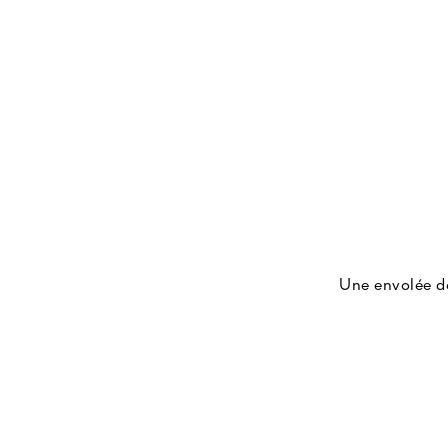
A travers la lign
véritables rites
beauté. La Crème S
en actifs aux pr
no
Une envolée de
réchauffé par des
l'empreinte de la 