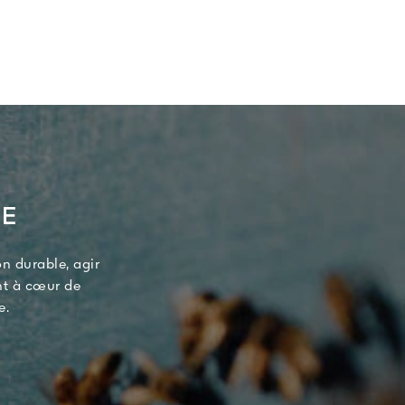
TE
n durable, agir
nt à cœur de
e.