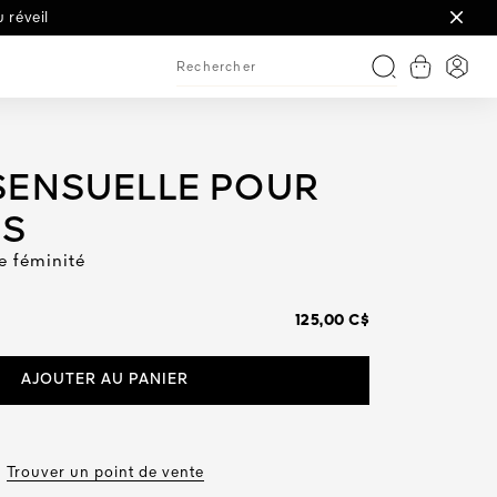
nalisez avec une gravure
 inédit
 réveil
Afficher l
Conne
Recherche
SENSUELLE POUR
PS
de féminité
125,00 C$
AJOUTER AU PANIER
Trouver un point de vente