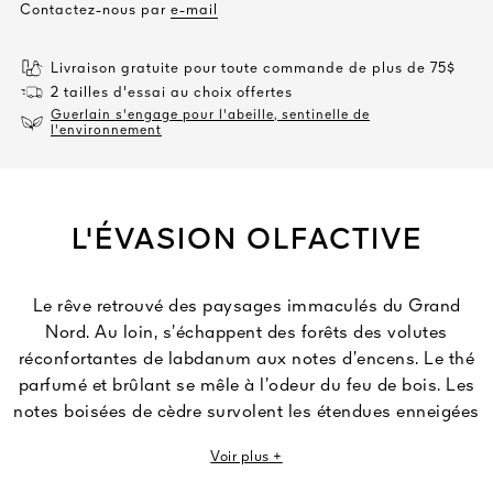
Contactez-nous par
e-mail
Livraison gratuite pour toute commande de plus de 75$
2 tailles d'essai au choix offertes
Guerlain s'engage pour l'abeille, sentinelle de
l'environnement
L'ÉVASION OLFACTIVE
Le rêve retrouvé des paysages immaculés du Grand
Nord. Au loin, s’échappent des forêts des volutes
réconfortantes de labdanum aux notes d’encens. Le thé
parfumé et brûlant se mêle à l’odeur du feu de bois. Les
notes boisées de cèdre survolent les étendues enneigées
à perte de vue.
Voir plus +
Encens d'Hiver est le nouveau nom d'Hiver en Russie.