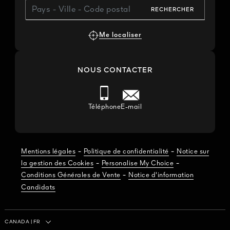
RECHERCHER
Me localiser
NOUS CONTACTER
Téléphone
E-mail
-
-
Mentions légales
Politique de confidentialité
Notice sur
-
-
la gestion des Cookies
Personalise My Choice
-
Conditions Générales de Vente
Notice d'information
Candidats
Pays/Région
CANADA
|
FR