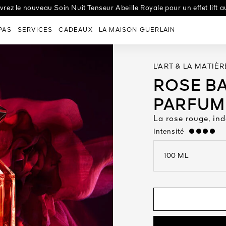
 de Vivre | Choisissez votre pot, sélectionnez votre senteur, person
uté | les Météorites se réinventent dans un nouveau format compact
rez le nouveau Soin Nuit Tenseur Abeille Royale pour un effet lift au
PAS
SERVICES
CADEAUX
LA MAISON GUERLAIN
L'ART & LA MATIÈR
ROSE BA
PARFUM
La rose rouge, ind
Intensité
strong
100 ML
open the dropdown me