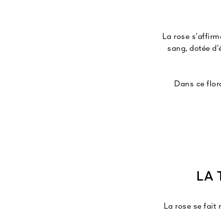
La rose s’affir
sang, dotée d’
Dans ce flora
inattend
LA
La rose se fait