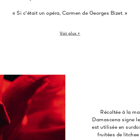
« Si c'était un opéra, Carmen de Georges Bizet. »
t envoûtante fait songer à Carmen, l’héroïne de l’opéra épon
Voir plus +
a tête haute. Amoureuse passionnelle, elle cache un poignard
à trancher en plein cœur.
Récoltée à la mai
Damascena signe le 
est utilisée en surd
fruitées de litche