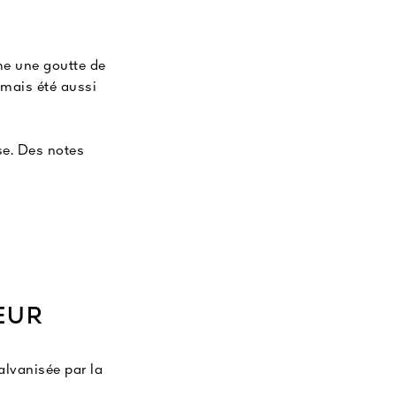
me une goutte de
amais été aussi
ose. Des notes
 mystère.
EUR
alvanisée par la