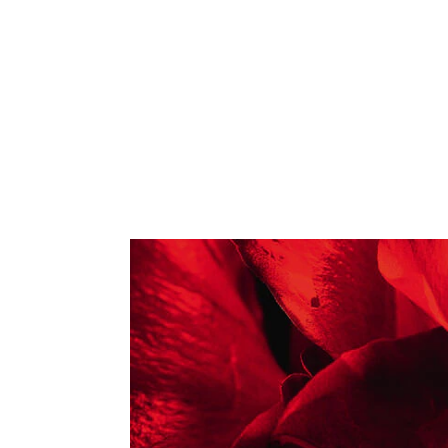
Cette rose fière e
dans la bouche, l