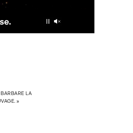
Unmute
Pause
E BARBARE LA
VAGE. »