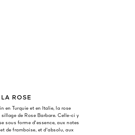
yme, avançant fleur
 dans le dos, prêt
LA ROSE
n en Turquie et en Italie, la rose
sillage de Rose Barbare. Celle-ci y
ose sous forme d'essence, aux notes
e et de framboise, et d'absolu, aux