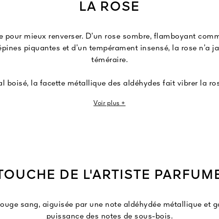
LA ROSE
me pour mieux renverser. D’un rose sombre, flamboyant com
épines piquantes et d’un tempérament insensé, la rose n’a j
téméraire.
l boisé, la facette métallique des aldéhydes fait vibrer la r
ues de miel et de patchouli participent encore davantage au
Voir plus +
 TOUCHE DE L'ARTISTE PARFUM
 rouge sang, aiguisée par une note aldéhydée métallique et g
puissance des notes de sous-bois.