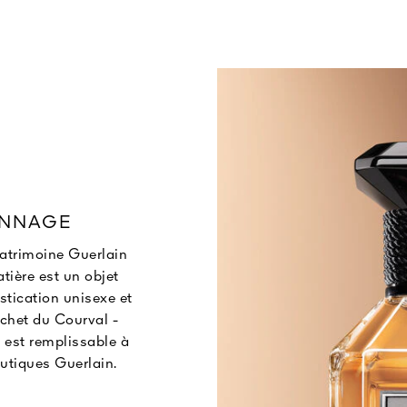
ONNAGE
patrimoine Guerlain
atière est un objet
stication unisexe et
chet du Courval -
l est remplissable à
outiques Guerlain.