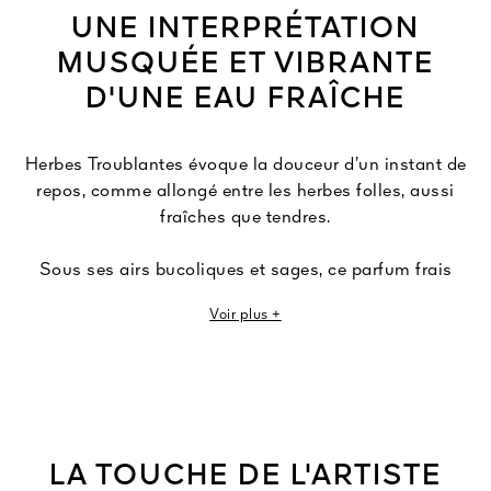
UNE INTERPRÉTATION
MUSQUÉE ET VIBRANTE
D'UNE EAU FRAÎCHE
Herbes Troublantes évoque la douceur d’un instant de
repos, comme allongé entre les herbes folles, aussi
fraîches que tendres.
Sous ses airs bucoliques et sages, ce parfum frais
aromatique procure des émotions fortes. Revisité, l’esprit
Voir plus +
Cologne s’enrobe d’un voile musqué et cotonneux, puis
s’agite sous le charme d’une bergamote de Calabre
pétillante et d’herbes fraîches.
Herbes Troublantes est le nouveau nom de Un Dimanche
à la Campagne.
LA TOUCHE DE L'ARTISTE