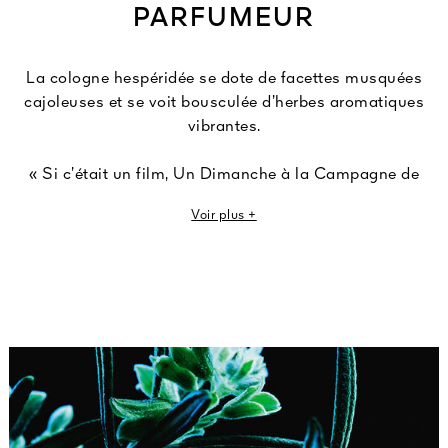
PARFUMEUR
La cologne hespéridée se dote de facettes musquées
cajoleuses et se voit bousculée d’herbes aromatiques
vibrantes.
« Si c’était un film, Un Dimanche à la Campagne de
Bertrand Tavernier. »
Voir plus +
Herbes Troublantes, anciennement dénommé Un
Dimanche à la Campagne, est à l’image de ce long-
métrage au charme indéfinissable. Il dépeint des scènes
d’une vie champêtre dont la tranquillité est chahutée.
Non sans rappeler cette cologne où muscs et herbes
aromatiques jouent les trouble-fêtes.