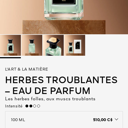
Tout voir
TÉ
L'ART & LA MATIÈRE
8
HERBES TROUBLANTES
ENDE
– EAU DE PARFUM
Les herbes folles, aux muscs troublants
Intensité
medium
510,00 C$
100 ML
open the dropdown menu to see the available colors / to choose a co