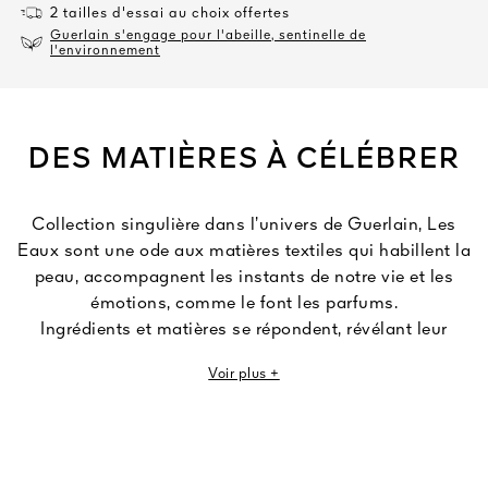
2 tailles d'essai au choix offertes
Guerlain s'engage pour l'abeille, sentinelle de
l'environnement
DES MATIÈRES À CÉLÉBRER
Collection singulière dans l’univers de Guerlain, Les
Eaux sont une ode aux matières textiles qui habillent la
peau, accompagnent les instants de notre vie et les
émotions, comme le font les parfums.
Ingrédients et matières se répondent, révélant leur
sensorialité à travers un jeu de nuances subtiles et
Voir plus +
raffinées. Des parfums qui transforment les sensations
tactiles en impressions olfactives.