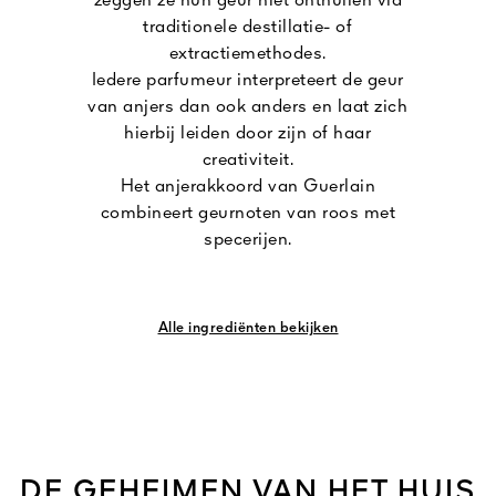
zeggen ze hun geur niet onthullen via
traditionele destillatie- of
extractiemethodes.
Iedere parfumeur interpreteert de geur
van anjers dan ook anders en laat zich
hierbij leiden door zijn of haar
creativiteit.
Het anjerakkoord van Guerlain
combineert geurnoten van roos met
specerijen.
Alle ingrediënten bekijken
DE GEHEIMEN VAN HET HUIS