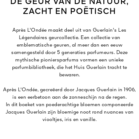
DE GEUR VAN DE NATUUR,
ZACHT EN POËTISCH
Après L'Ondée maakt deel uit van Guerlain's Les
Légendaires geurcollectie. Een collectie van
emblematische geuren, al meer dan een eeuw
samengesteld door 5 generaties parfumeurs. Deze
mythische pioniersparfums vormen een unieke
parfumbibliotheek, die het Huis Guerlain tracht te
bewaren.
Après L'Ondée, gecreëerd door Jacques Guerlain in 1906,
is een eerbetoon aan de zonneschijn na de regen.
In dit boeket van poederachtige bloemen componeerde
Jacques Guerlain zijn bloemige noot rond nuances van
viooltjes, iris en vanille.
De iconische flacon met "omgekeerd hart", ontworpen