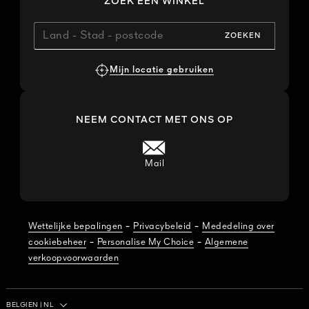
ZOEK EEN WINKEL
ZOEKEN
Mijn locatie gebruiken
NEEM CONTACT MET ONS OP
Mail
-
-
Wettelijke bepalingen
Privacybeleid
Mededeling over
-
-
cookiebeheer
Personalise My Choice
Algemene
verkoopvoorwaarden
Country / Region
BELGIEN
|
NL