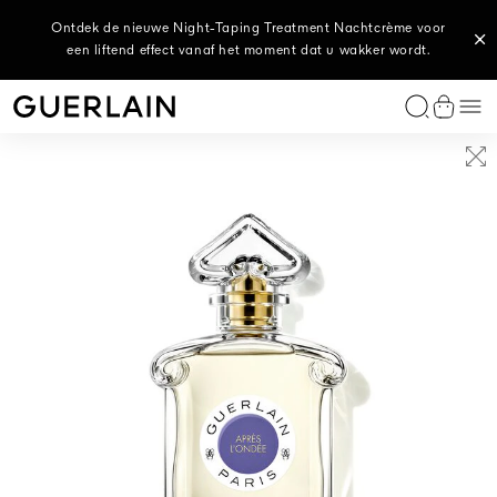
Ontdek de nieuwe Night-Taping Treatment Nachtcrème voor
Het Collectie Les Eaux: een ode aan de textielmaterialen die
Nieuwe Uitzonderlijke Afspraak: 'Amour Céleste' door Lucie
een liftend effect vanaf het moment dat u wakker wordt.
Touré, virtuoos van papier, in genummerde editie.
de huid kleden.
EXCLUSIEVE PARFUMS
DAMESGEUREN
HERENGEUREN
HOME
SERVICES
LIPPEN
GEZICHT
OGEN
ICONEN
SERVICES
CATEGORIEËN
COLLECTIES
VOORDELEN
ONZE ROUTINES
GUERLAIN EXPERTISE
SERVICES
BEZPŁATNE KONSULTACJE
INSPIRATIE
HET PERSONALISERINGSATELIER
VIND HET PERFECTE CADEAU
GEEF EEN ERVARING CADEAU
Me
Guerlain - (Terug naar Homepage)
Winkel
L’Art & La Matière collectie
L’Art & La Matière collectie
L’Art & La Matière collectie
Geurkaarsen
Personaliseer uw parfum
Lipstick
Foundation en Concealer
Oogschaduw
Rouge G
Personaliseer een lipstick
Haarverzorging
Abeille Royale
Anti-aging verzorging
De Abeille Royale-routine
Het Bee Lab™
Hoe kiest u de juiste behandeling?
Twoje chwile piękna – zapachy
Voor haar
L’Art & La Matière-collectie
Vind de foundation die bij u past
Parfum op maat
Les Extraits
Allegoria-collectie
Iconische geuren voor mannen
Autodiffuser
Ontdek onze services in de winkels
Lipolie met Vollermakend Effect
Bronzer
Mascara
Météorites
Vind de foundation die bij u past
Lichaamsverzorging
Orchidée Impériale Black
Verzorging voor een stralende teint
De Orchidée Impériale-Routine
Het Orchidarium®
Advies van een huidverzorgingsexpert
Twoje chwile piękna – pielęgnacja skóry
Voor hem
Uw parfum in een Bijenflacon
Vind de behandeling die bij u past
Geef een spabehandeling cadeau
IÈRE
E
L’ART & LA MATIÈRE
KISSKISS BEE GLOW OIL
ABEILLE ROYALE
 DOUBLE
RET LATE
TOBACCO HONEY – EAU DE
EEN MET HONING
YOUTH WATERY OIL SERUM
U DE PARFUM
ERBARE,
E TREATMENT
PARFUM
VERRIJKTE, GETINTE LIPOLIE
Uw parfum in een Bijenflacon
Les Légendaires Collectie
L’Homme Idéal
Geurverstuivers
Lipbalsem
Poeder en Blush
Eyeliner en Potlood
Terracotta
Ontdek onze services in de winkels
Gezichtsserums en -oliën
Orchidée Impériale Gold Nobile
Tegen donkere kringen
Book an appointment with an expert
Twoje chwile piękna – makijaż
Geboorte
Personaliseer uw lipstick
De kunst van het schenken
ZORGENDE
DIE VOOR 92%
SAMENGESTELD IS UIT
Een Uitzonderlijk Rendez-vous
Les Colognes
Habit Rouge
Lipprimer
Make-up primer
Wenkbrauwen
Gezichtscrèmes
Orchidée Impériale
Hydraterende verzorging
Alle cadeausets
INGREDIËNTEN VAN
Alle personaliseringsopties
NATUURLIJKE OORSPRONG
Uitzonderlijke Creaties
Shalimar
Les Colognes
Lipliner
Oog- en lipcontourverzorging
Orchidée Impériale Brightening
UV-bescherming
Probeer onze geschenkenzoeker
Alles bekijken
Alles bekijken
Les Privilèges
La Petite Robe Noire
Absolus Allegoria
Rouge G, een buitengewone creatie
Toners en essences
Alles bekijken
Alles bekijken
Parfum op maat
Mon Guerlain
Make-up removers en reinigers
Alles bekijken
Alles bekijken
Maskers
Alles bekijken