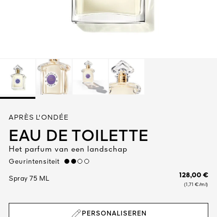
Alles bekijken
R DE
APRÈS L'ONDÉE
ATUUR
 1828
EAU DE TOILETTE
N
Het parfum van een landschap
Geurintensiteit
medium
128,00 €
Spray 75 ML
(1,71 €/ml)
PERSONALISEREN