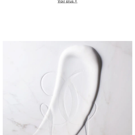
Voir plus +
muscs blancs, sillage iconique de L’Art & La Matière.
Depuis toujours, Guerlain célèbre le beau geste créatif au
cœur de la Parfumerie d’Art. Fidèle à cette tradition, la
collection L’Art du Geste propose de prendre soin de ses
mains avec des gestes parfumants d’exception associant
parfum et sensorialité. Des chefs d’œuvres olfactifs à
même la peau.