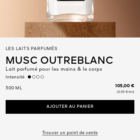
Tout voir
LES LAITS PARFUMÉS
MUSC OUTREBLANC
Lait parfumé pour les mains & le corps
TÉ
Intensité
low
8
105,00 €
ENDE
300 ML
(0,35 €/ml)
AJOUTER AU PANIER
Trouver un point de vente