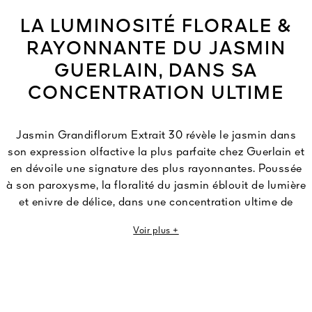
LA LUMINOSITÉ FLORALE &
RAYONNANTE DU JASMIN
GUERLAIN, DANS SA
CONCENTRATION ULTIME
Jasmin Grandiflorum Extrait 30 révèle le jasmin dans
son expression olfactive la plus parfaite chez Guerlain et
en dévoile une signature des plus rayonnantes. Poussée
à son paroxysme, la floralité du jasmin éblouit de lumière
et enivre de délice, dans une concentration ultime de
30%.
Voir plus +
Les Parfumeurs dévoilent un jasmin intensément
Guerlain. Surdosée, la communelle de jasmin
Grandiflorum se pare de notes confites de fraise,
sublimées par l’onctuosité lactée du bois de santal. Pour