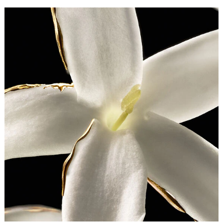
la première fois chez Guerlain, ce cœur de jasmin met en
lumière deux procédés innovants : l’extraction CO2 et
l’extraction « micro liquide ».
Jasmin Grandiflorum Extrait 30 fait partie de la
collection d’extraits Les Extraits Signature qui incarne la
quintessence du sillage Guerlain. Rendant hommage à
l’alchimie de la Guerlinade – la signature emblématique
de la Maison – Les Extraits Signature mettent en lumière
chacune des six matières premières qui la composent et
en révèlent le nombre d’or.