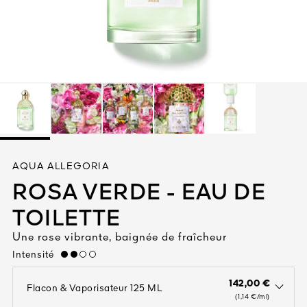
Tout voir
TÉ
AQUA ALLEGORIA
8
ROSA VERDE - EAU DE
ENDE
TOILETTE
Une rose vibrante, baignée de fraîcheur
Intensité
medium
142,00 €
Flacon & Vaporisateur 125 ML
open the dropdown menu to see the available colors / to choose a co
(1,14 €/ml)