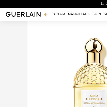
Nouveau Rendez-Vous 
Découvrez 
La 
Guerlain - (Revenir à la page d'accueil)
PARFUM
MAQUILLAGE
SOIN
S