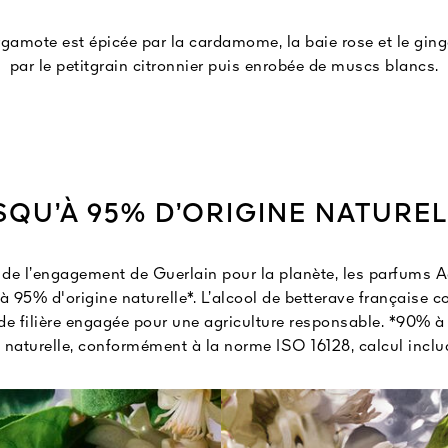
rgamote est épicée par la cardamome, la baie rose et le ging
par le petitgrain citronnier puis enrobée de muscs blancs.
SQU’À 95% D’ORIGINE NATUREL
 de l’engagement de Guerlain pour la planète, les parfums A
 95% d'origine naturelle*. L’alcool de betterave française c
 de filière engagée pour une agriculture responsable. *90% à
e naturelle, conformément à la norme ISO 16128, calcul inclua