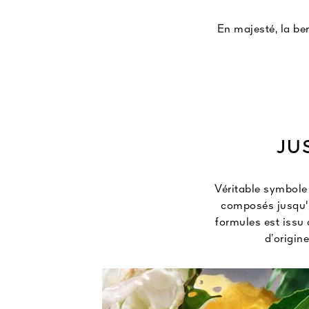
En majesté, la be
JU
Véritable symbole
composés jusqu'à
formules est issu
d’origin