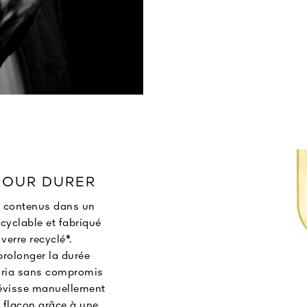
POUR DURER
t contenus dans un
ecyclable et fabriqué
verre recyclé*.
rolonger la durée
goria sans compromis
 dévisse manuellement
 flacon grâce à une