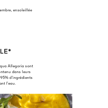
embre, ensoleillée
LE*
qua Allegoria sont
ontenu dans leurs
 95% d’ingrédients
nt l’eau.