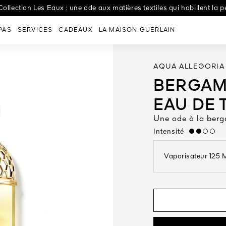
d'Exception : Amour Céleste par Lucie Touré, virtuose du papier, 
la nouvelle Crème Nuit Night-Taping Treatment pour un effet lift dès
Collection Les Eaux : une ode aux matières textiles qui habillent la p
PAS
SERVICES
CADEAUX
LA MAISON GUERLAIN
AQUA ALLEGORIA
BERGAM
EAU DE 
Une ode à la ber
Intensité
medium
Vaporisateur 
open the dropdown me