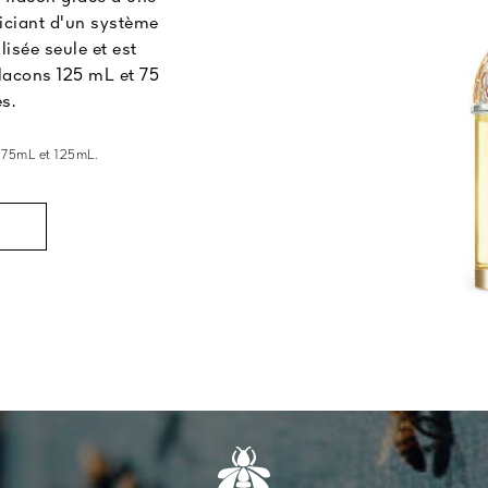
éficiant d'un système
ilisée seule et est
lacons 125 mL et 75
s.
 75mL et 125mL.