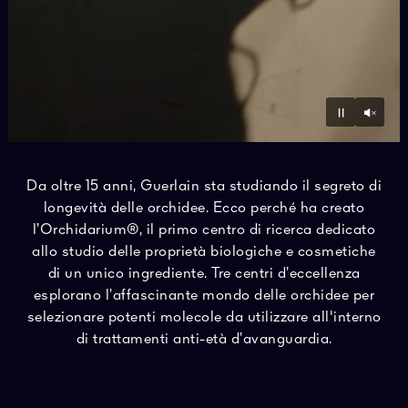
Unmu
Pause
Da oltre 15 anni, Guerlain sta studiando il segreto di
longevità delle orchidee. Ecco perché ha creato
l’Orchidarium®, il primo centro di ricerca dedicato
allo studio delle proprietà biologiche e cosmetiche
di un unico ingrediente. Tre centri d’eccellenza
esplorano l’affascinante mondo delle orchidee per
selezionare potenti molecole da utilizzare all'interno
di trattamenti anti-età d’avanguardia.