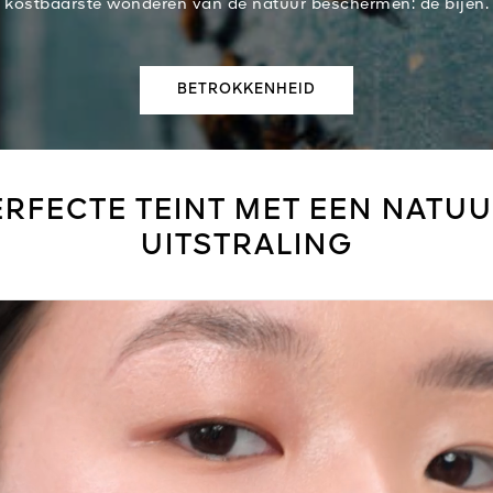
kostbaarste wonderen van de natuur beschermen: de bijen.
BETROKKENHEID
ERFECTE TEINT MET EEN NATUU
UITSTRALING