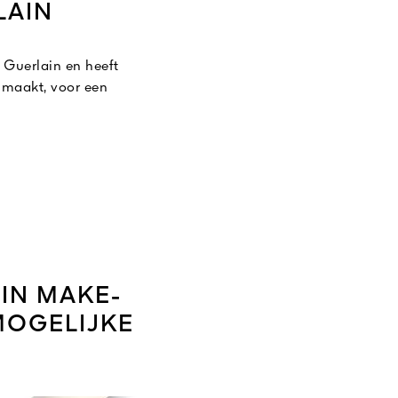
LAIN
 Guerlain en heeft
 maakt, voor een
en zorgen ervoor dat
, zodat het make-
gezichtscontouren.
IN MAKE-
MOGELIJKE