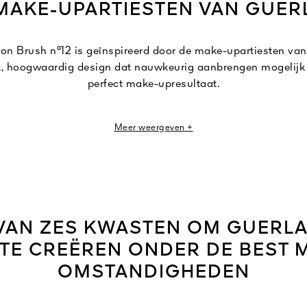
MAKE-UPARTIESTEN VAN GUER
on Brush n°12 is geïnspireerd door de make-upartiesten van
jk, hoogwaardig design dat nauwkeurig aanbrengen mogelijk
perfect make-upresultaat.
n tegelijk sterke borstelhaartjes creëren meer flexibiliteit 
Meer weergeven +
tions met een lichte aanraking kunnen worden aangebracht
oos met de huid lijkt te versmelten en perfect aansluit op de 
 VAN ZES KWASTEN OM GUERLA
TE CREËREN ONDER DE BEST 
OMSTANDIGHEDEN