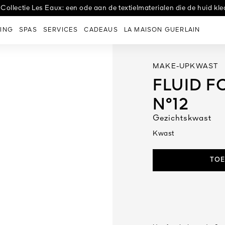
Taping Treatment Nachtcrème voor een liftend effect vanaf het mo
e Afspraak: 'Amour Céleste' door Lucie Touré, virtuoos van papier, 
 Collectie Les Eaux: een ode aan de textielmaterialen die de huid kle
ING
SPAS
SERVICES
CADEAUS
LA MAISON GUERLAIN
MAKE-UPKWAST
FLUID 
N°12
Gezichtskwast
Kwast
TOE