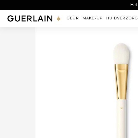
Ontdek de nieuwe Night-
Nieuwe Uitzonderlijk
Het
Guerlain - (Terug naar Homepage)
GEUR
MAKE-UP
HUIDVERZORG