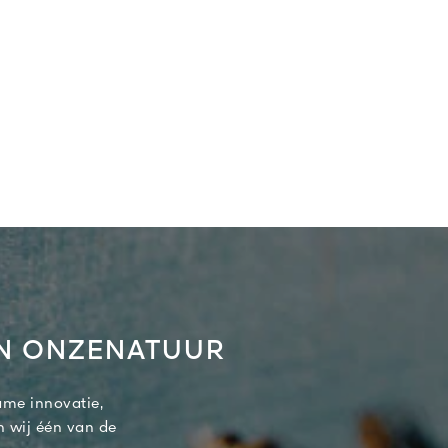
AN ONZENATUUR
ame innovatie,
n wij één van de