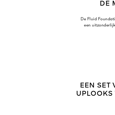
DE 
De Fluid Foundati
een uitzonderli
De extreem zachte e
vloeibare founda
upresultaat feill
EEN SET
UPLOOKS 