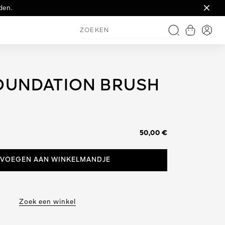
ment dat u wakker wordt.
in genummerde editie.
den.
Winkelman
Inlog
Zoeken
FOUNDATION BRUSH
50,00 €
VOEGEN AAN WINKELMANDJE
Zoek een winkel