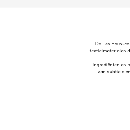
De Les Eaux-coll
textielmaterialen 
Ingrediënten en m
van subtiele e