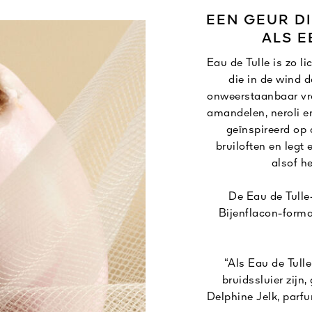
EEN GEUR DI
ALS E
Eau de Tulle is zo li
die in de wind d
onweerstaanbaar vro
amandelen, neroli e
geïnspireerd op
bruiloften en legt
alsof he
De Eau de Tulle-
Bijenflacon-form
“Als Eau de Tulle
bruidssluier zijn,
Delphine Jelk, parfu