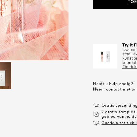
TOE
Try It F
Uw parf
staal, 
kunst o
voordat 
Ontdek
Heeft u hulp nodig?
Neem contact met on
Gratis verzending
2 gratis samples
gebied van huidv
Guerlain zet zich 