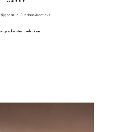
Guerlain
krijgbaar in Guerlain-boetieks.
 ingrediënten bekijken