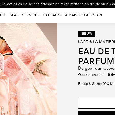
Taping Treatment Nachtcrème voor een liftend effect vanaf het mo
e Afspraak: 'Amour Céleste' door Lucie Touré, virtuoos van papier, 
 Collectie Les Eaux: een ode aan de textielmaterialen die de huid kle
ING
SPAS
SERVICES
CADEAUS
LA MAISON GUERLAIN
NIEUW
L'ART & LA MATIÈR
EAU DE 
PARFUM
De geur van eeuw
Geurintensiteit
medi
Bottle & Spray 100 M