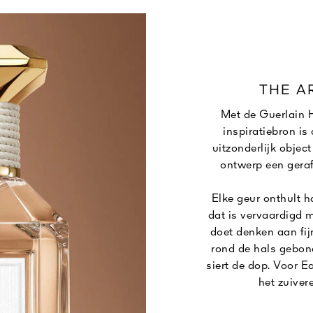
THE A
Met de Guerlain H
inspiratiebron is
uitzonderlijk objec
ontwerp een geraff
Elke geur onthult h
dat is vervaardigd 
doet denken aan fij
rond de hals gebon
siert de dop. Voor Ea
het zuiver