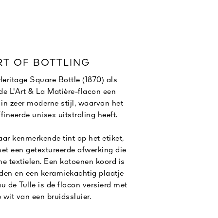
RT OF BOTTLING
eritage Square Bottle (1870) als
 de L'Art & La Matière-flacon een
t in zeer moderne stijl, waarvan het
ineerde unisex uitstraling heeft.
aar kenmerkende tint op het etiket,
met een getextureerde afwerking die
ne textielen. Een katoenen koord is
den en een keramiekachtig plaatje
u de Tulle is de flacon versierd met
e wit van een bruidssluier.