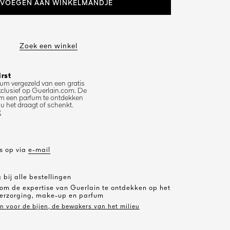
VOEGEN AAN WINKELMANDJE
Zoek een winkel
irst
um vergezeld van een gratis
exclusief op Guerlain.com. De
m een parfum te ontdekken
u het draagt of schenkt.
t
s op via
e-mail
 bij alle bestellingen
 om de expertise van Guerlain te ontdekken op het
erzorging, make-up en parfum
in voor de bijen, de bewakers van het milieu