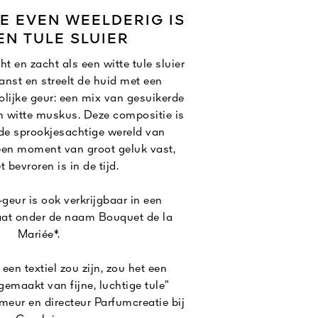
E EVEN WEELDERIG IS
EN TULE SLUIER
cht en zacht als een witte tule sluier
anst en streelt de huid met een
lijke geur: een mix van gesuikerde
n witte muskus. Deze compositie is
 de sprookjesachtige wereld van
 een moment van groot geluk vast,
t bevroren is in de tijd.
geur is ook verkrijgbaar in een
aat onder de naam Bouquet de la
Mariée*.
 een textiel zou zijn, zou het een
 gemaakt van fijne, luchtige tule”
meur en directeur Parfumcreatie bij