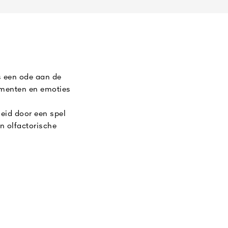
is een ode aan de
momenten en emoties
heid door een spel
n olfactorische