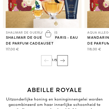
SHALIMAR DE GUERLAIN PARIS
AQUA ALLEG
SHALIMAR DE GUERLAIN PARIS - EAU
MANDARINE
DE PARFUM CADEAUSET
DE PARFU
117,00 €
118,00 €
1
/
5
ABEILLE ROYALE
Uitzonderlijke honing en koninginnengelei worden
gecombineerd om haar innerlijke schoonheid te