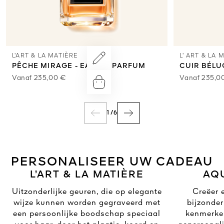
L’ART & LA MATIÈRE
L’ ART & LA 
PÊCHE MIRAGE - EAU DE PARFUM
CUIR BÉLU
Vanaf
235,00 €
Vanaf
235,0
1
/
6
PERSONALISEER UW CADEAU
L’ART & LA MATIÈRE
AQ
Uitzonderlijke geuren, die op elegante
Creëer 
wijze kunnen worden gegraveerd met
bijzonder
een persoonlijke boodschap speciaal
kenmerke