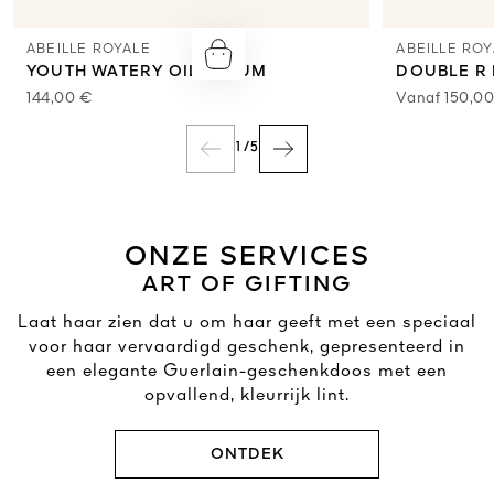
ABEILLE ROYALE
ABEILLE RO
YOUTH WATERY OIL SERUM
DOUBLE R 
144,00 €
Vanaf
150,0
1
/
5
ONZE SERVICES
ART OF GIFTING
Laat haar zien dat u om haar geeft met een speciaal
voor haar vervaardigd geschenk, gepresenteerd in
een elegante Guerlain-geschenkdoos met een
opvallend, kleurrijk lint.
ONTDEK