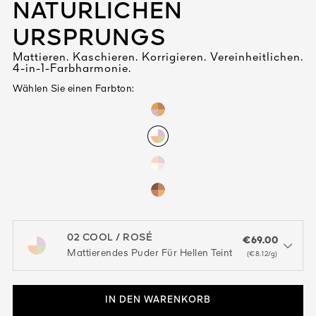
NATÜRLICHEN
URSPRUNGS
Mattieren. Kaschieren. Korrigieren. Vereinheitlichen.
4-in-1-Farbharmonie.
Wählen Sie einen Farbton:
02 COOL / ROSÉ
€69.00
open the dropdown menu to see the available colors / to choose a co
Mattierendes Puder Für Hellen Teint
(€8.12/g)
IN DEN WARENKORB