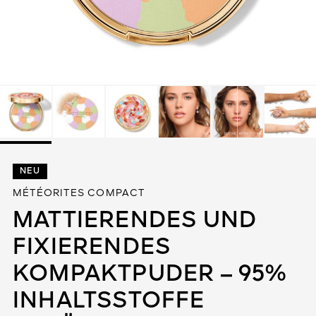
Alle entdecken
DIGEN
NEU
DET
N
MÉTÉORITES COMPACT
TEURE
MATTIERENDES UND
FIXIERENDES
KOMPAKTPUDER – 95%
INHALTSSTOFFE