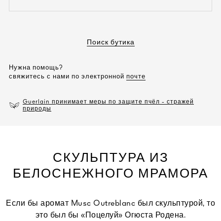
open the dropdown menu to see the available colors / to choose a co
Поиск бутика
Нужна помощь?
свяжитесь с нами по электронной
почте
Guerlain принимает меры по защите пчёл - стражей
природы
СКУЛЬПТУРА ИЗ
БЕЛОСНЕЖНОГО МРАМОРА
Если бы аромат Musc Outreblanc был скульптурой, то
это был бы «Поцелуй» Огюста Родена.