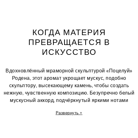
КОГДА МАТЕРИЯ
ПРЕВРАЩАЕТСЯ В
ИСКУССТВО
Вдохновлённый мраморной скульптурой «Поцелуй»
Родена, этот аромат укрощает мускус, подобно
скульптору, высекающему камень, чтобы создать
нежную, чувственную композицию. Безупречно белый
мускусный аккорд, подчёркнутый яркими нотами
эфирного масла нероли.
Развернуть +
Дельфин Джелк
креативный директор по созданию ароматов и
парфюмер Guerlain