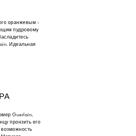
ого оранжевым -
сущим пудровому
Насладитесь
ain. Идеальная
РА
мер Guerlain,
нцу пронзить его
а возможность