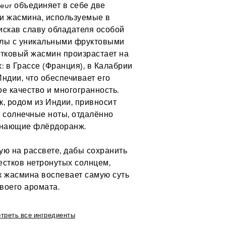
eur объединяет в себе две
и жасмина, используемые в
скав славу обладателя особой
лы с уникальными фруктовыми
етковый жасмин произрастает на
: в Грассе (Франция), в Калабрии
Индии, что обеспечивает его
е качество и многогранность.
, родом из Индии, привносит
 солнечные ноты, отдалённо
нающие флёрдоранж.
ю на рассвете, дабы сохранить
естков нетронутых солнцем,
к жасмина воспевает самую суть
воего аромата.
треть все ингредиенты