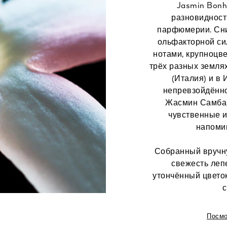
Jasmin Bonh
разновидност
парфюмерии. Сни
ольфакторной си
нотами, крупноцв
трёх разных землях
(Италия) и в 
непревзойдённо
Жасмин Самбак
чувственные и
напоми
Собранный вручну
свежесть леп
утончённый цвето
с
Посмо