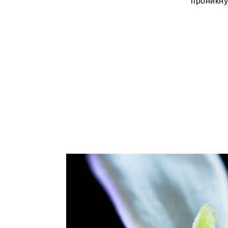
проникну
«Если бы арома
Живописец сч
известных ге
непосредст