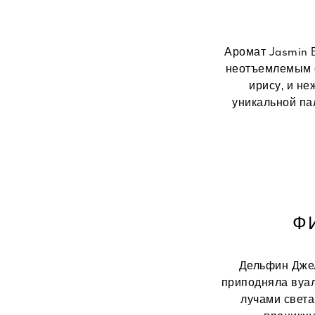
Аромат Jasmin 
неотъемлемым о
ирису, и н
уникальной па
Ф
Дельфин Джел
приподняла вуал
лучами света