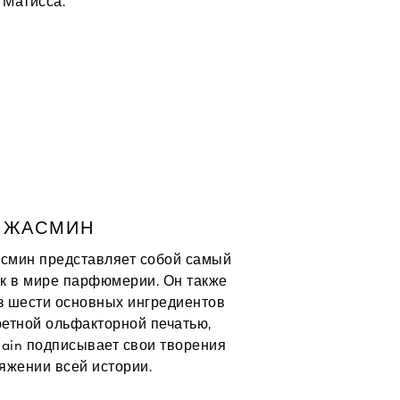
 Матисса.
ло бы руке Анри
н из наиболее
ины «рисуются
характером.
ЖАСМИН
асмин представляет собой самый
к в мире парфюмерии. Он также
з шести основных ингредиентов
ретной ольфакторной печатью,
lain подписывает свои творения
яжении всей истории.