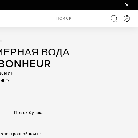
Войт
поиск
E
ЕРНАЯ ВОДА
 BONHEUR
асмин
Поиск бутика
о электронной
почте