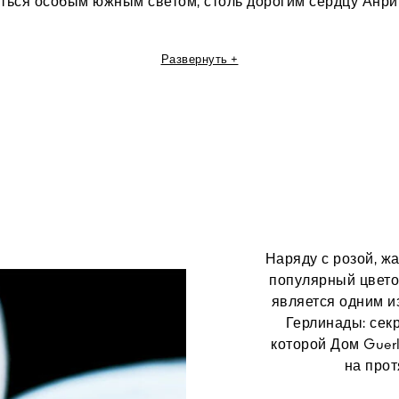
ться особым южным светом, столь дорогим сердцу Анри
т Jasmin Bonheur был полотном, оно точно принадлежа
Развернуть +
Матисса».
астья и удивительный мастер цвета Анри Матисс - оди
ниев искусства ХХ века.По словам художника, его карт
венно в цвете», что наделяет их столь жизнерадостным 
Наряду с розой, ж
популярный цвето
является одним и
Герлинады: сек
которой Дом Guer
на прот