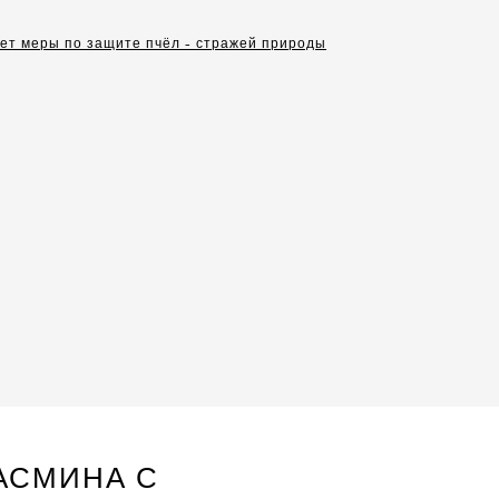
ает меры по защите пчёл - стражей природы
АСМИНА С