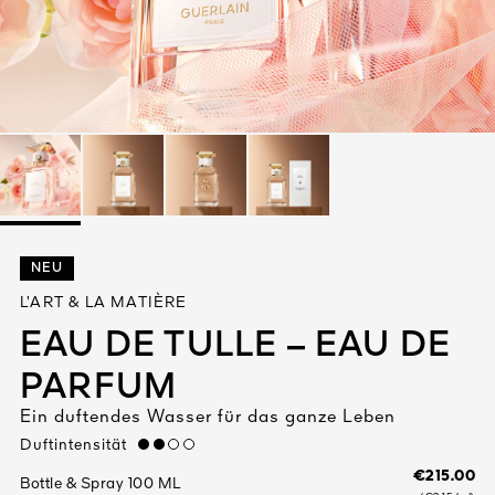
Alle entdecken
DIGEN
NEU
DET
N
L’ART & LA MATIÈRE
TEURE
EAU DE TULLE – EAU DE
PARFUM
Ein duftendes Wasser für das ganze Leben
Duftintensität
medium
€215.00
Bottle & Spray 100 ML