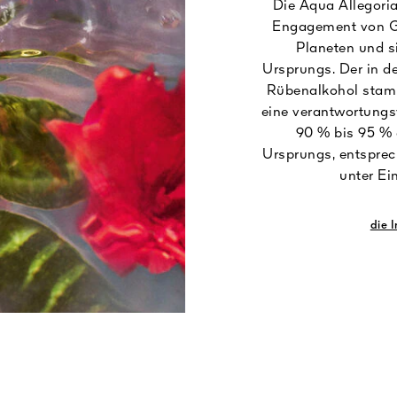
Die Aqua Allegoria
Engagement von G
Planeten und s
Ursprungs. Der in d
Rübenalkohol stamm
eine verantwortungs
90 % bis 95 % 
Ursprungs, entspre
unter Ei
die 