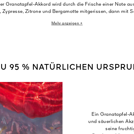
her Granatapfel-Akkord wird durch die Frische einer Note a
, Zypresse, Zitrone und Bergamotte mitgerissen, dann mit S
ber einen Fond aus weißem Moschus sowie Moos- und Patsch
Mehr anzeigen +
ZU 95 % NATÜRLICHEN URSPR
Ein Granatapfel-A
und säuerlichen Akz
seine frucht