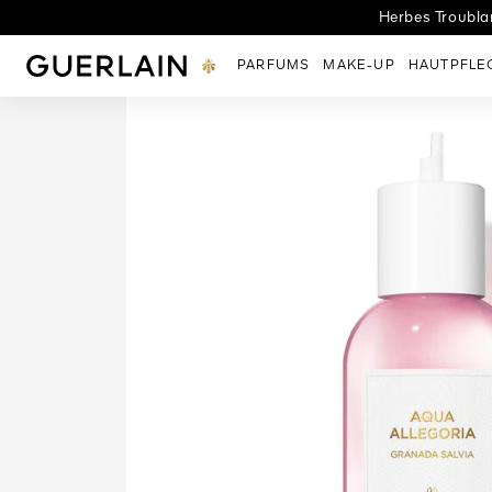
Herbes Troublan
L
Guerlain - (Zurück zur Startseite)
PARFUMS
MAKE-UP
HAUTPFLE