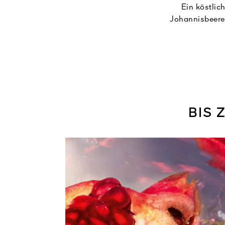
Ein köstlic
Johannisbeere
verwirbelt und ü
BIS 