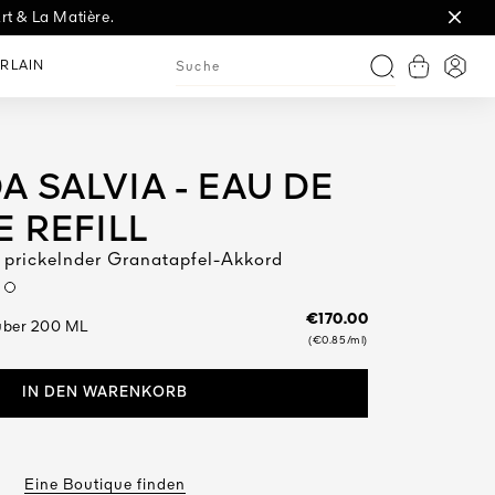
rt & La Matière.
t.
RLAIN
Warenkorb
Anme
Suche
 SALVIA - EAU DE
E REFILL
 prickelnder Granatapfel-Akkord
m
€170.00
Nachfüllbarer Zerstäuber 200 ML
(€0.85/ml)
IN DEN WARENKORB
Eine Boutique finden