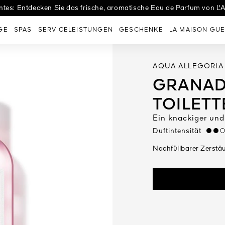
tes: Entdecken Sie das frische, aromatische Eau de Parfum von L'A
es Eaux: Entdecken Sie Eau de Tulle, den perfekten Duft zur Hochzei
GE
SPAS
SERVICELEISTUNGEN
GESCHENKE
LA MAISON GUE
AQUA ALLEGORIA
GRANADA
TOILETT
Ein knackiger und
Duftintensität
mediu