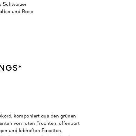
us Schwarzer
albei und Rose
ulinoten gelegt.
UNGS*
kkord, komponiert aus den grünen
enten von roten Früchten, offenbart
igen und lebhaften Facetten.