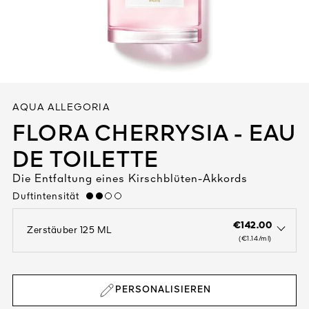
Alle entdecken
AQUA ALLEGORIA
FLORA CHERRYSIA - EAU
DE TOILETTE
DIGEN
Die Entfaltung eines Kirschblüten-Akkords
DET
N
TEURE
Duftintensität
medium
€142.00
Zerstäuber 125 ML
open the dropdown menu to see the available colors / to choose a co
(€1.14/ml)
PERSONALISIEREN