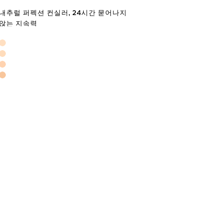
내추럴 퍼펙션 컨실러, 24시간 묻어나지
24H 인텐스
않는 지속력