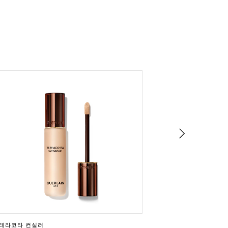
테라코타 컨실러
누아 G