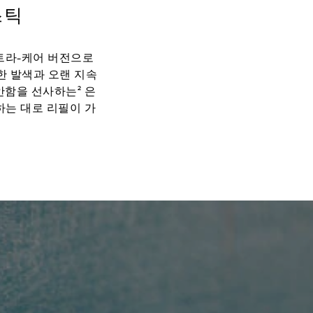
스틱
트라-케어 버전으로
한 발색과 오랜 지속
안함을 선사하는² 은
하는 대로 리필이 가
운 디자인을 선보이
직 새롭게 출시된 리
 쉬머 성분을 제외한
 새틴 - 최소 89%.