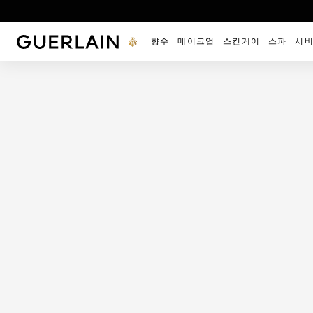
겔랑 - (홈페이지로 돌아가기)
향수
메이크업
스킨케어
스파
서