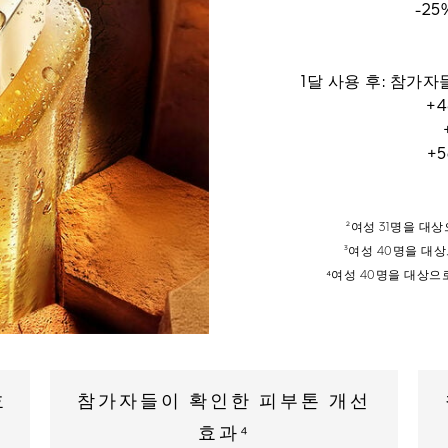
-2
1달 사용 후: 참가자
+
+
²여성 31명을 대상
³여성 40명을 대상
⁴여성 40명을 대상으로
효
참가자들이 확인한 피부톤 개선
효과⁴