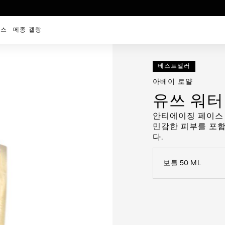
비스
메종 겔랑
베스트셀러
아베이 로얄
유쓰 워터
안티에이징 페이스 세
민감한 피부를 포함
다.
보틀 50 ML
open the dropdown me