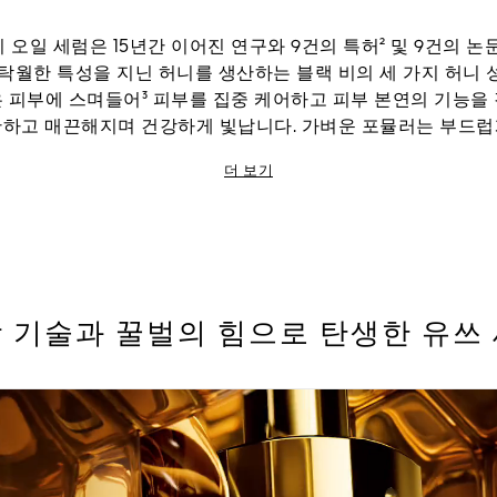
 오일 세럼은 15년간 이어진 연구와 9건의 특허² 및 9건의 논
 탁월한 특성을 지닌 허니를 생산하는 블랙 비의 세 가지 허니 
 피부에 스며들어³ 피부를 집중 케어하고 피부 본연의 기능을
탄하고 매끈해지며 건강하게 빛납니다. 가벼운 포뮬러는 부드럽
로비즈가 함유되어 있으며 99% 자연 유래 성분⁴으로 구성됩니다
더 보기
¹표피층.
²특허번호 FR2957252 외 8건 (꿀, 로얄젤리 성분 등 화장품 조성물 관련)
³꿀과 로얄젤리 혼합물의 외부자극으로 인한 개선효과 관련 논문 (2022) 외 8건
래 원료 함량은 ISO 16128에 따른 계산 결과로 ‘천연(유기농)화장품’에 해당한다는
 기술과 꿀벌의 힘으로 탄생한 유쓰