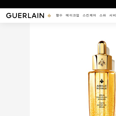
겔랑 - (홈페이지로 돌아가기)
향수
메이크업
스킨케어
스파
서