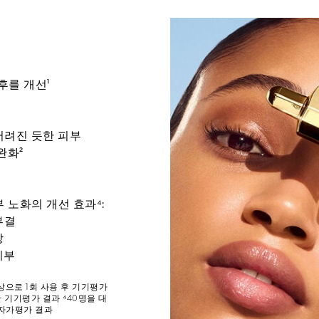
후를 개선¹
 어려진 듯한 피부
완화²
³
부 노화의 개선 효과⁴:
부결
상
피부
대상으로 1회 사용 후 기기평가
한 기기평가 결과 ⁴40명을 대
 자가평가 결과