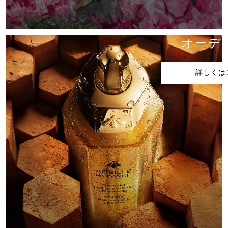
アクア ア
オーデ
詳しくは