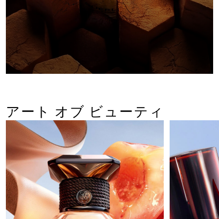
ウォータリー 
酷暑にさらされ
ケ
アート オブ ビューティ
詳しくは