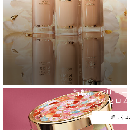
パリュール
新製品 パリュー
キン セロム
詳しくは