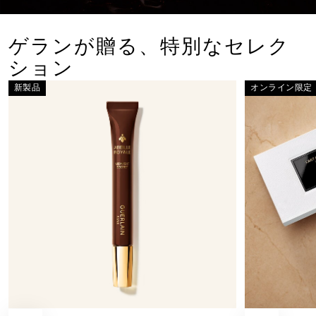
アベイユ
新たなナイ
ゲランが贈る、特別なセレク
ション
詳しく
新製品
オンライン限定