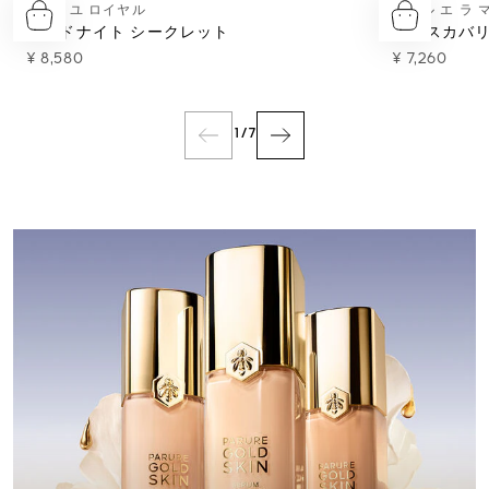
アベイユ ロイヤル
ラール エ ラ
ミッドナイト シークレット
ディスカバリ
¥ 8,580
¥ 7,260
1
/
7