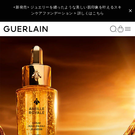
<期間限定> アベイユ ロイヤル製品を税込33,000円以上ご購入
<新発売> ジュエリーを纏ったような美しい肌印象を叶えるスキ
<公式オンライン限定再入荷> ラール エ ラ マティエールを象徴
のお客様へ、酷暑のダメージ肌をケアするコフレをプレゼント
する6つの香りのお試しサイズセット > 詳しくはこちら
ンケアファンデーション > 詳しくはこちら​
> 詳しくはこちら​
数量限定 フレグランス
ウィメンズ フレグランス
メンズ フレグランス
ホームコレクション
リップ
フェイス
アイ
アイコニックなゲランベストセラー
製品タイプ
コレクションから探す
肌悩みから探す
ゲランのルーティーン
ゲランの研究
ご案内
ゲランのサービス
ビューティ カウンセリング
ギフトアイデアを得る
パーソナライゼーション アトリエ
理想のギフトを見つける
ゲランの体験を贈る
メ
ゲラン公式オンラインブティック - トップページに戻
ショッ
ラール エ ラ マティエール コレクション
ラール エ ラ マティエール コレクション
ラール エ ラ マティエール コレクション
香りのキャンドル
リップスティック&リップケース
メイクアップベース
アイシャドウ
メテオリット
美容液・オイル
アベイユ ロイヤル
エイジングケア化粧品
〈アベイユ ロイヤル〉のルーティーン
THE BEE LAB™ （ビー・ラボ）
スキンケアを見つける
アート オブ ギフティング
予約をする
女性へのプレゼント
リップスティックをパーソナライズする
ファンデーションを見つける
アート オブ ギフティング
エクストレ
アクア アレゴリア
男性のためのアイコニックなフレグランス
ラール ドゥ ヴィーヴル カーディフューザー
リップオイル＆プランパー
ファンデーション・コンシーラー
マスカラ
ルージュ ジェ
フェイスクリーム
オーキデ アンペリアル ブラック
保湿スキンケア 化粧
〈オーキデ アンペリアル〉のルーティーン
オーキダリウム
数量・期間限定 購入特典ギフト
スキンケアを見つける
男性へのプレゼント
全てのパーソナライゼーション
ラール エ ラ マティエール
ルージュ ジェ
アベイユ ロイヤル
 アクア アレゴ
フレ（オンライ
ペッシュ ミラージュ - オーデ
カスタマイズできるケアリップ
インテンス
ウォータリー オイル セロム
パルファン
スティック
エクセプショナルピース
レジェンダリー フレグランス コレクション
ロム イデアル
フレグランス ディフューザー
リップバーム
フェイスパウダー・ブラシ
アイライナー・アイペンシル
キスキス
アイ＆リップケア
オーキデ アンペリアル ゴールドノビレ
ブライトニングケア 化粧品
会員特典・プログラム
ファンデーションを見つける
プレゼントを探す
 購入特典ギフト
 ギフティング
ション アトリエ
トを探す
限定エクセプショナルピース
オー
アビルージュ
リップライナー
アイブロウ
パリュール ゴールド
化粧水・エッセンス
オーキデ アンペリアル
目元ケア
香りのお試しサービス
全ての製品
こちら
こちら
モン ゲラン
オー
リッププライマー
テラコッタ
クレンジング・洗顔
オーキデ アンペリアル ホワイト
UVケア・日焼け止め
こちら
こちら
全ての製品
シャリマー
アレゴリア コレクション
マスク
全ての製品
全ての製品
全ての製品
ラ プティット ローブ ノワール
ヘアケア
全ての製品
ボディケア
全ての製品