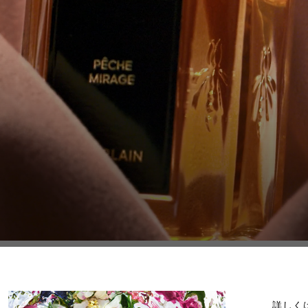
ラール エ ラ
ペッシュ 
詳しく