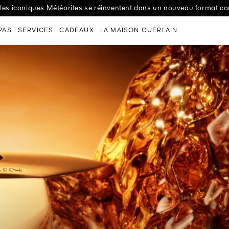
d’Exception : Amour Céleste par Lucie Touré, virtuose du panier, 
n Dunes : l’héritage marocain d’une poudre iconique, dans un trio d’
les iconiques Météorites se réinventent dans un nouveau format co
la nouvelle Crème Nuit Night-Taping Treatment pour un effet lift dès
Art & La Matière : personnalisez votre flacon dans les moindres détai
PAS
SERVICES
CADEAUX
LA MAISON GUERLAIN