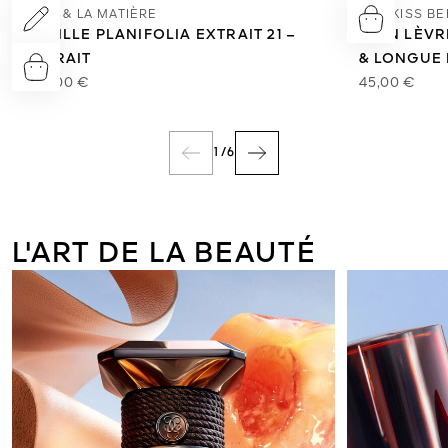
L'ART & LA MATIÈRE
KISSKISS B
VANILLE PLANIFOLIA EXTRAIT 21 –
SOIN LÈV
EXTRAIT
& LONGUE
550,00 €
45,00 €
1
/
6
L'ART DE LA BEAUTÉ