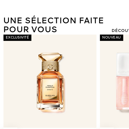
ORCHIDÉE I
LA NOUVEL
LÉGÈRE DE 
UNE SÉLECTION FAITE
POUR VOUS
DÉCOU
EXCLUSIVITÉ
NOUVEAU