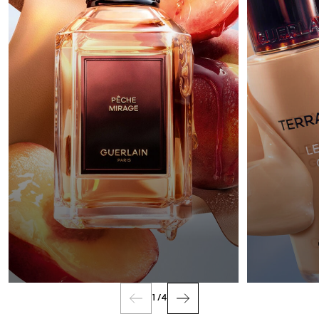
PARFUM
1
/
4