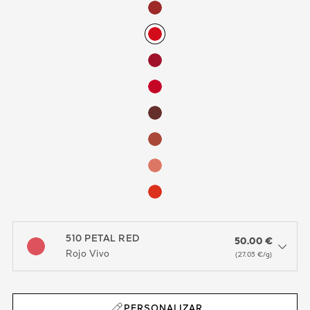
510 PETAL RED
50.00 €
open the dropdown menu to see the available colors / to choose a co
Rojo Vivo
(27.03 €/g)
PERSONALIZAR