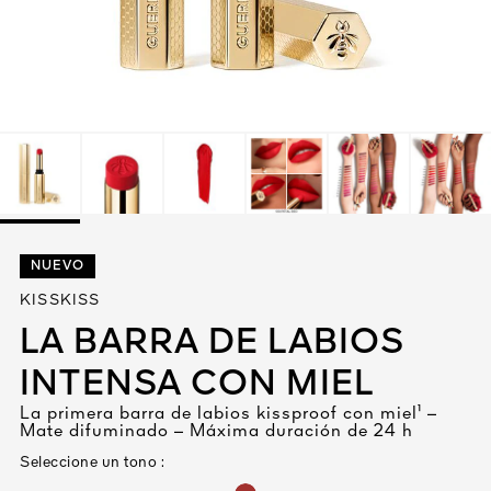
Ver todo
A VIVA
NUEVO
S
KISSKISS
IOS
LA BARRA DE LABIOS
INTENSA CON MIEL
La primera barra de labios kissproof con miel¹ –
Mate difuminado – Máxima duración de 24 h
Seleccione un tono :