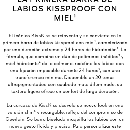
LA PRIMERA BARRA DE
LABIOS KISSPROOF CON
MIEL¹
El icónico KissKiss se reinventa y se convierte en la
primera barra de labios kissproof con miel¹, caracterizada
por una duración extrema y 24 horas de hidratación². La
fórmula, que combina un dúo de polímeros inéditos³ y
miel hidratante⁴ de la colmena, redefine los labios con
una fijación impecable durante 24 horas⁵, con una
transferencia mínima. Disponible en 20 tonos
ultrapigmentados con acabado mate difuminado, su
textura ligera ofrece un confort de larga duración.
La carcasa de KissKiss desvela su nuevo look en una
versión slim⁶ y recargable, reflejo del compromiso de
Guerlain. Su barra biselada maquilla los labios con un
nuevo gesto fluido y preciso. Para personalizar este