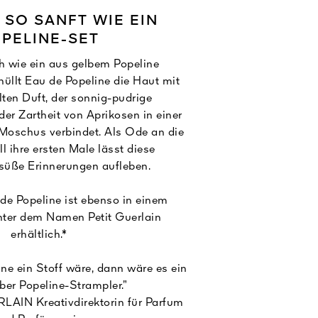
, SO SANFT WIE EIN
PELINE-SET
h wie ein aus gelbem Popeline
hüllt Eau de Popeline die Haut mit
lten Duft, der sonnig-pudrige
er Zartheit von Aprikosen in einer
oschus verbindet. Als Ode an die
l ihre ersten Male lässt diese
süße Erinnerungen aufleben.
e Popeline ist ebenso in einem
nter dem Namen Petit Guerlain
erhältlich.*
ne ein Stoff wäre, dann wäre es ein
lber Popeline-Strampler.”
LAIN Kreativdirektorin für Parfum