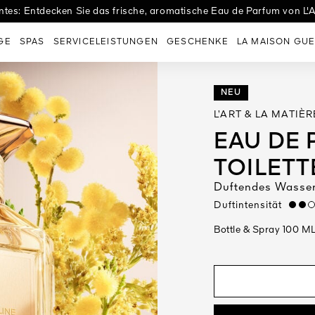
tes: Entdecken Sie das frische, aromatische Eau de Parfum von L'A
es Eaux: Entdecken Sie Eau de Tulle, den perfekten Duft zur Hochzei
GE
SPAS
SERVICELEISTUNGEN
GESCHENKE
LA MAISON GUE
NEU
L’ART & LA MATIÈR
EAU DE 
TOILETT
Duftendes Wasser,
Duftintensität
mediu
Bottle & Spray 100 M