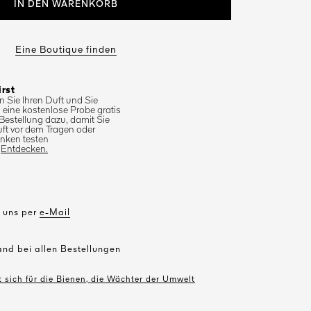
IN DEN WARENKORB
Eine Boutique finden
irst
n Sie Ihren Duft und Sie
 eine kostenlose Probe gratis
 Bestellung dazu, damit Sie
uft vor dem Tragen oder
nken testen
.
Entdecken.
e uns per
e-Mail
and bei allen Bestellungen
 sich für die Bienen, die Wächter der Umwelt