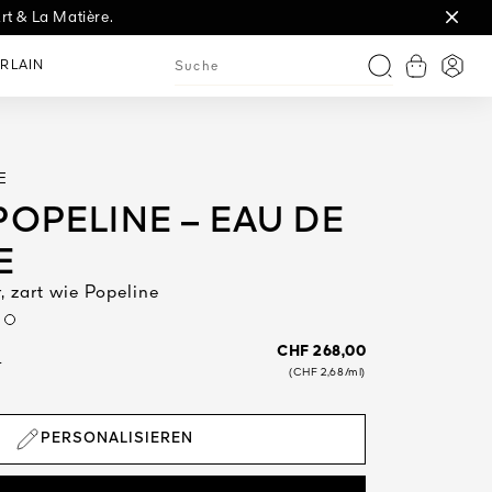
rt & La Matière.
t.
RLAIN
Warenkorb
Anme
Suche
E
POPELINE – EAU DE
E
 zart wie Popeline
m
CHF 268,00
L
(CHF 2,68/ml)
PERSONALISIEREN