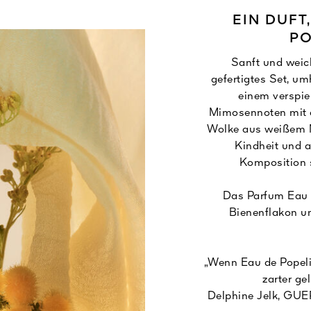
EIN DUFT
PO
Sanft und weic
gefertigtes Set, um
einem verspie
Mimosennoten mit d
Wolke aus weißem M
Kindheit und al
Komposition 
Das Parfum Eau d
Bienenflakon u
„Wenn Eau de Popeli
zarter ge
Delphine Jelk, GUER