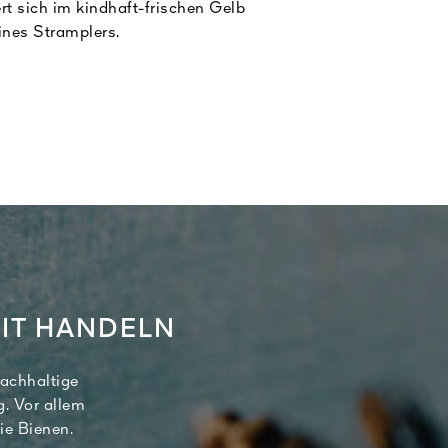
rt sich im kindhaft-frischen Gelb
ines Stramplers.
IT HANDELN
nachhaltige
g. Vor allem
ie Bienen.