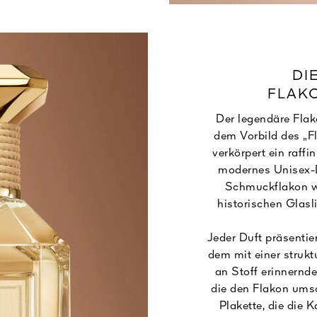
DI
FLAK
Der legendäre Flak
dem Vorbild des „Fl
verkörpert ein raffi
modernes Unisex-
Schmuckflakon w
historischen Glasli
Jeder Duft präsentier
dem mit einer struk
an Stoff erinnernde
die den Flakon umsc
Plakette, die die 