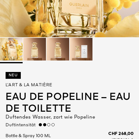
Alles anzeigen
DIGEN
NEU
DET
N
L’ART & LA MATIÈRE
TEURE
EAU DE POPELINE – EAU
DE TOILETTE
Duftendes Wasser, zart wie Popeline
Duftintensität
medium
CHF 268,00
Bottle & Spray 100 ML