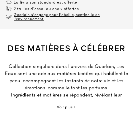
La livraison standard est offerte
2 tailles d'essai au choix offertes
Guerlain s'engage pour l'abeille, sentinelle de
l'environnement
DES MATIÈRES À CÉLÉBRER
Collection singulière dans l’univers de Guerlain, Les
Eaux sont une ode aux matières textiles qui habillent la
peau, accompagnent les instants de notre vie et les
émotions, comme le font les parfums.
Ingrédients et matières se répondent, révélant leur
sensorialité à travers un jeu de nuances subtiles et
Voir plus +
raffinées. Des parfums qui transforment les sensations
tactiles en impressions olfactives.